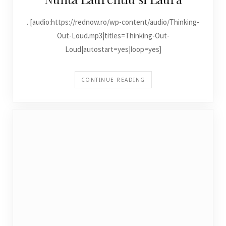
. [audio:https://rednow.ro/wp-content/audio/Thinking-
Out-Loud.mp3|titles=Thinking-Out-
Loud|autostart=yes|loop=yes]
CONTINUE READING