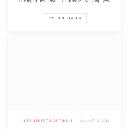
Life.mp3|titles=Love Life|autostart=yes|loop=yes]
CONTINUE READING
In
SEDINTE FOTO DE FAMILIE
JANUARY 11, 2015