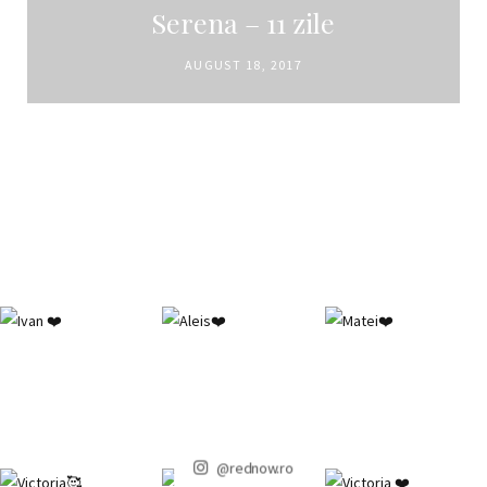
Serena – 11 zile
AUGUST 18, 2017
@rednow.ro