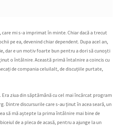
 care mi s-a imprimat în minte. Chiar dacă a trecut
chii pe ea, devenind chiar dependent. Dupa acel an,
ie, dar e un motiv foarte bun pentru a dori să cunoști
inut o întâlnire. Această primă întalnire a coincis cu
cați de compania celuilalt, de discuțiile purtate,
g. Era ziua din săptămână cu cel mai încărcat program
 Dintre discursurile care s-au ținut în acea seară, un
avea să mă aștepte la prima întâlnire mai bine de
biceiul de a pleca de acasă, pentru a ajunge la un