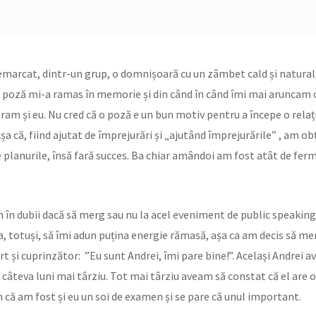
emarcat, dintr-un grup, o domnișoară cu un zâmbet cald și natural,
 poză mi-a ramas în memorie și din când în când îmi mai aruncam o
eram și eu. Nu cred că o poză e un bun motiv pentru a începe o relaț
a că, fiind ajutat de împrejurări și „ajutând împrejurările” , am obț
 planurile, însă fară succes. Ba chiar amândoi am fost atât de ferme
m în dubii dacă să merg sau nu la acel eveniment de public speakin
totuși, să îmi adun puțina energie rămasă, așa ca am decis să merg.
urt și cuprinzător: ”Eu sunt Andrei, îmi pare bine!”. Același Andrei 
 câteva luni mai târziu. Tot mai târziu aveam să constat că el are o
că am fost și eu un soi de examen și se pare că unul important.