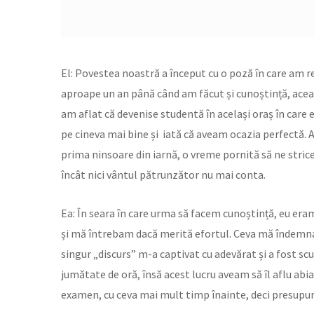
El: Povestea noastră a început cu o poză în care am r
aproape un an până când am făcut și cunoștință, acea
am aflat că devenise studentă în același oraș în care 
pe cineva mai bine și iată că aveam ocazia perfectă. Aș
prima ninsoare din iarnă, o vreme pornită să ne strice
încât nici vântul pătrunzător nu mai conta.
Ea: În seara în care urma să facem cunoștință, eu era
și mă întrebam dacă merită efortul. Ceva mă îndemna, 
singur „discurs” m-a captivat cu adevărat și a fost sc
jumătate de oră, însă acest lucru aveam să îl aflu abia
examen, cu ceva mai mult timp înainte, deci presupun 