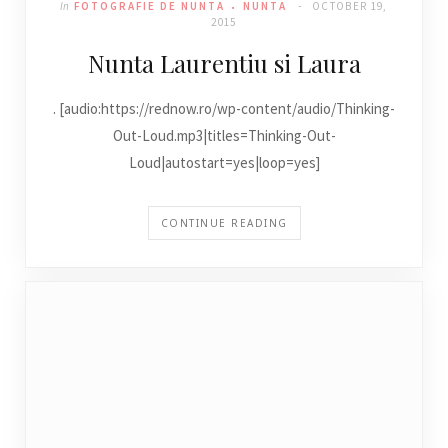
In
FOTOGRAFIE DE NUNTA
NUNTA
OCTOBER 19,
2015
Nunta Laurentiu si Laura
. [audio:https://rednow.ro/wp-content/audio/Thinking-
Out-Loud.mp3|titles=Thinking-Out-
Loud|autostart=yes|loop=yes]
CONTINUE READING