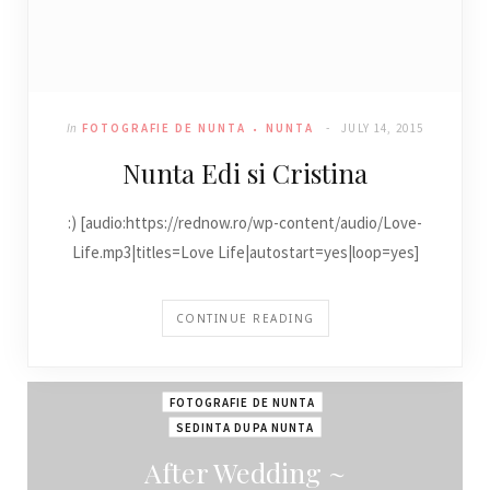
In
FOTOGRAFIE DE NUNTA
NUNTA
JULY 14, 2015
Nunta Edi si Cristina
:) [audio:https://rednow.ro/wp-content/audio/Love-
Life.mp3|titles=Love Life|autostart=yes|loop=yes]
CONTINUE READING
FOTOGRAFIE DE NUNTA
SEDINTA DUPA NUNTA
After Wedding ~