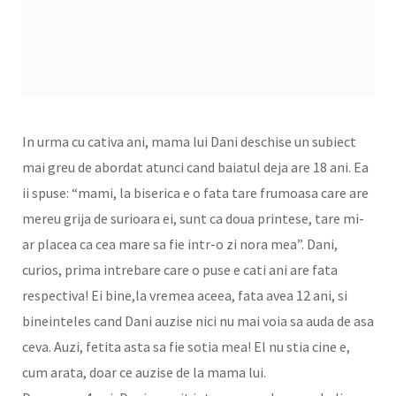
In urma cu cativa ani, mama lui Dani deschise un subiect
mai greu de abordat atunci cand baiatul deja are 18 ani. Ea
ii spuse: “mami, la biserica e o fata tare frumoasa care are
mereu grija de surioara ei, sunt ca doua printese, tare mi-
ar placea ca cea mare sa fie intr-o zi nora mea”. Dani,
curios, prima intrebare care o puse e cati ani are fata
respectiva! Ei bine,la vremea aceea, fata avea 12 ani, si
bineinteles cand Dani auzise nici nu mai voia sa auda de asa
ceva. Auzi, fetita asta sa fie sotia mea! El nu stia cine e,
cum arata, doar ce auzise de la mama lui.