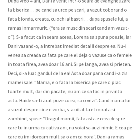
Dupa vreo 4 ani, Dani a venit intr-o seara de evanghelizare
la biserica… pe cand sa urce pe scari, a vazut coborand o
fata blonda, creata, cu ochi albastri… dupa spusele lui, a
ramas inmarmurit. (“era sa musc din scari cand am vazut-
o”). S-a facut ca in seara aceea, Lorena sa spuna poezie, iar
Dani vazand-o, a intrebat imediat detalii despre ea. Nu-i
venea sa creada ca fata pe care el deja o vazuse ca o femeie
in toata firea, avea doar 16 ani. Si pe langa, avea si prieten.
Deci, si-a luat gandul de la ea! Asta doar pana cand i-a zis
mamei sale: “Mama, e o fata la biserica pe care o plac
foarte mult, dar din pacate, nu am ce sa fac in privinta
asta. Haide sa-ti arat poze cu ea, sa o vezi”. Cand mama lui
a vazut despre cine e vorba, s-a uitat la el mirata si
zambind, spuse: “Dragul mamii, fata asta e ceea despre
care tu in urma cu cativa ani, nu voiai sa auzi nimic. E cea pe
care eu imi doream mult sa o am ca nora”. Dani a ramas