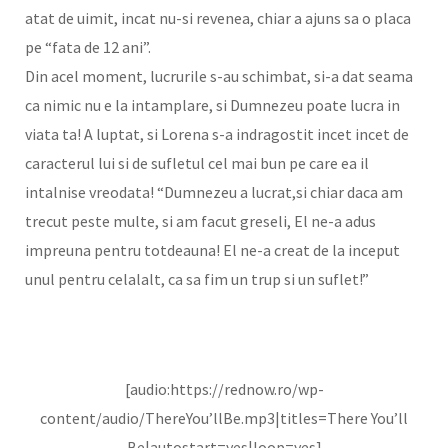
atat de uimit, incat nu-si revenea, chiar a ajuns sa o placa
pe “fata de 12 ani”.
Din acel moment, lucrurile s-au schimbat, si-a dat seama
ca nimic nu e la intamplare, si Dumnezeu poate lucra in
viata ta! A luptat, si Lorena s-a indragostit incet incet de
caracterul lui si de sufletul cel mai bun pe care ea il
intalnise vreodata! “Dumnezeu a lucrat,si chiar daca am
trecut peste multe, si am facut greseli, El ne-a adus
impreuna pentru totdeauna! El ne-a creat de la inceput
unul pentru celalalt, ca sa fim un trup si un suflet!”
[audio:https://rednow.ro/wp-
content/audio/ThereYou’llBe.mp3|titles=There You’ll
Be|autostart=yes|loop=yes]