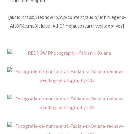
“cititi” din imagini.
[audio:https://rednow.ro/wp-content/audio/JohnLegend-
AllOfMe.mp3|titles=All Of Me|autostart=yes|loop=yes]