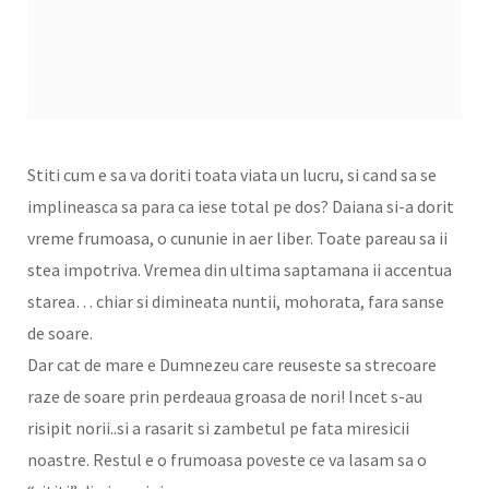
Stiti cum e sa va doriti toata viata un lucru, si cand sa se
implineasca sa para ca iese total pe dos? Daiana si-a dorit
vreme frumoasa, o cununie in aer liber. Toate pareau sa ii
stea impotriva. Vremea din ultima saptamana ii accentua
starea… chiar si dimineata nuntii, mohorata, fara sanse
de soare.
Dar cat de mare e Dumnezeu care reuseste sa strecoare
raze de soare prin perdeaua groasa de nori! Incet s-au
risipit norii..si a rasarit si zambetul pe fata miresicii
noastre. Restul e o frumoasa poveste ce va lasam sa o